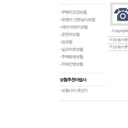
- 무해지건강보험
- 유병자·간편심사보험
- 태아·어린이보험
- Copyri
- 운전자보험
[보험카
- 암보험
[보험카툰
- 실손의료보험
- 주택화재보험
- 치매간병보험
보험추천마법사
- 보험나이 계산기