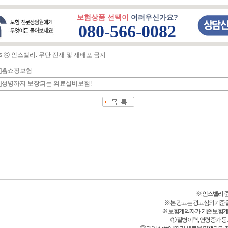
보험상품 선택이
어려우신가요?
080-566-0082
ghts ⓒ 인스밸리. 무단 전재 및 재배포 금지 -
툰]홈쇼핑보험
]성병까지 보장되는 의료실비보험!
※ 인스밸리 준법감
※ 본 광고는 광고심의기준
※ 보험계약자가 기존 보험
① 질병이력, 연령증가 