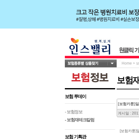
Home
>
보험
보험 투데이
[보험카툰]
- 보험정보
게시일 : 2011
- 보험재테크칼럼
[보험카툰]
보험 기획관