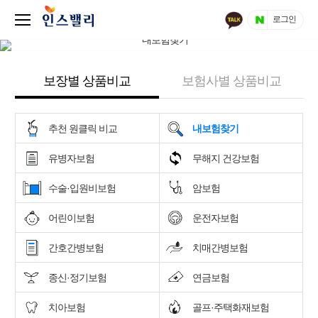
로그인
보장별 상품비교
보험사별 상품비교
추천 원클릭 비교
내보험찾기
유병자보험
무해지 건강보험
수술·입원비보험
암보험
어린이보험
운전자보험
간호간병보험
치매간병보험
종신·정기보험
연금보험
치아보험
골프·주택화재보험