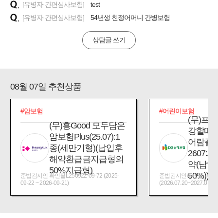
[유병자·간편심사보험]
test
[유병자·간편심사보험]
54년생 친정어머니 간병보험
상담글 쓰기
08월 07일 추천상품
#암보험
#어린이보험
(무)프
(무)흥Good 모두담은
강할때
암보험Plus(25.07):1
어람플
종(세만기형)(납입후
2607:
해약환급금지급형의
약(납입
50%지급형)
50%))
준법감시인 확인필L250922-09-72 (2025-
준법감시인확인필_제2026
09-22 ~ 2026-09-21)
(2026.07.20~2027.07.19