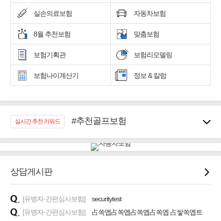
실손의료보험
자동차보험
8월 추천보험
맞춤보험
보험기획관
보험리모델링
보험나이계산기
정보 & 칼럼
#추천골프보험
실시간 추천 키워드
#우리집 화재, 도난대비
#노후대비 연금재테크!
#임플란트, 치아치료보장
#어린이 종합보장
상담게시판
#교통사고대비 운전자보험
#무해지 건강보험
[유병자·간편심사보험]
securitytest
#바뀌기전에 4세대 가입
[유병자·간편심사보험]
占쏙옙占쏙옙占쏙옙占쏙옙 占쌓쏙옙트